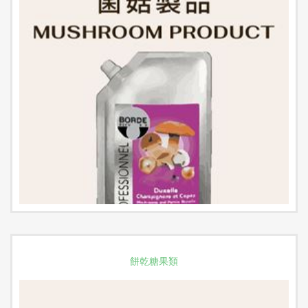
餅乾糖果類