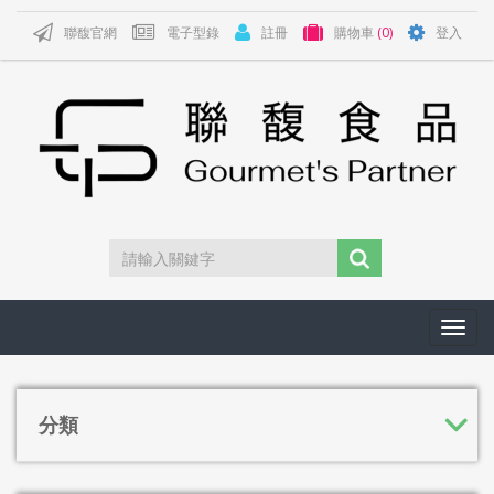
聯馥官網
電子型錄
註冊
購物車
(0)
登入
Toggl
navig
分類