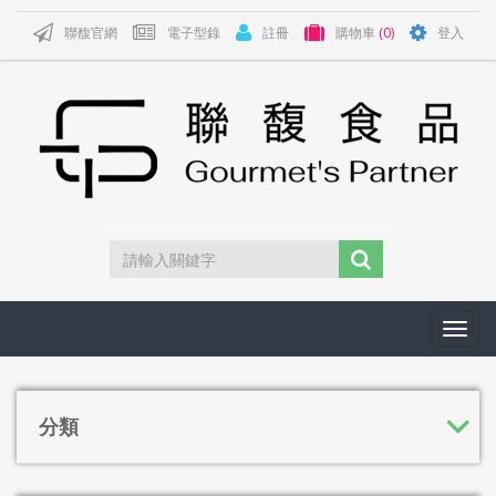
聯馥官網
電子型錄
註冊
購物車
(0)
登入
Toggl
navig
分類