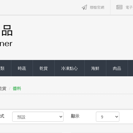
聯馥官網
電子
禽類
時蔬
乾貨
冷凍點心
海鮮
肉品
乾貨
醬料
式
顯示