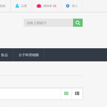
型錄
註冊
購物車
(0)
登入
飲品
分子料理相關