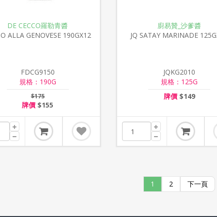
DE CECCO羅勒青醬
廚易贊_沙爹醬
O ALLA GENOVESE 190GX12
JQ SATAY MARINADE 125G
FDCG9150
JQKG2010
規格：190G
規格：125G
牌價
$149
$175
牌價
$155
1
2
下一頁