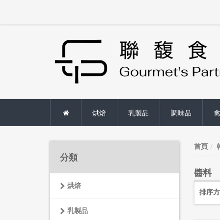
烘焙
乳製品
調味品
首頁
分類
醬料
烘焙
排序方
乳製品