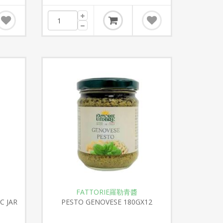
FATTORIE羅勒青醬
C JAR
PESTO GENOVESE 180GX12