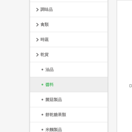
調味品
禽類
時蔬
乾貨
油品
醬料
D
菌菇製品
餅乾糖果類
米麵製品