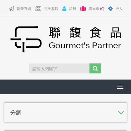
聯馥官網
電子型錄
註冊
購物車
(0)
登入
Toggl
navig
分類