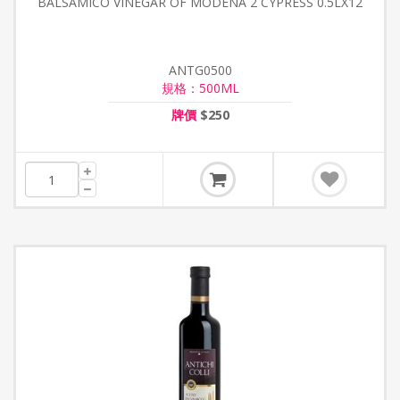
BALSAMICO VINEGAR OF MODENA 2 CYPRESS 0.5LX12
ANTG0500
規格：500ML
牌價
$250