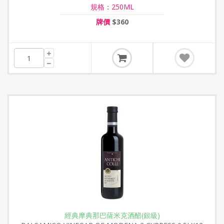
規格：250ML
牌價
$360
經典摩典那巴薩米克酒醋(銀級)