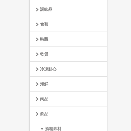
調味品
禽類
時蔬
乾貨
冷凍點心
海鮮
肉品
飲品
酒精飲料