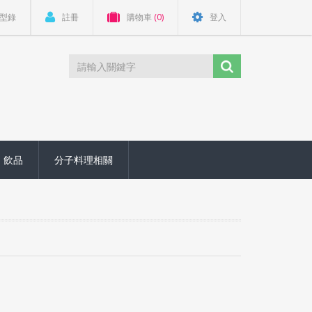
型錄
註冊
購物車
(0)
登入
飲品
分子料理相關