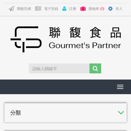
聯馥官網
電子型錄
註冊
購物車
(0)
登入
Toggl
navig
分類