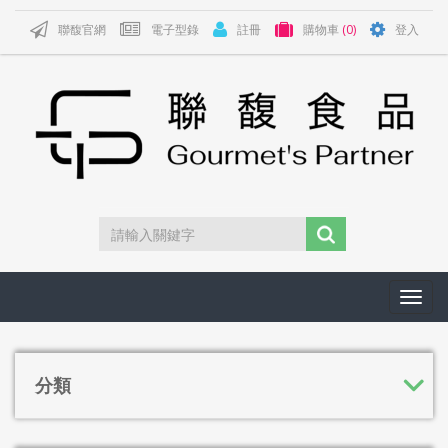
聯馥官網
電子型錄
註冊
購物車
(0)
登入
Toggl
navig
分類