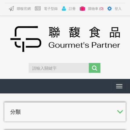
聯馥官網
電子型錄
註冊
購物車
(0)
登入
Toggl
navig
分類