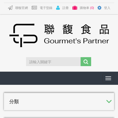
聯馥官網
電子型錄
註冊
購物車
(0)
登入
Toggl
navig
分類