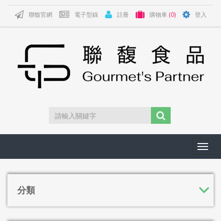
聯馥官網
電子型錄
註冊
購物車
(0)
登入
Toggl
navig
分類