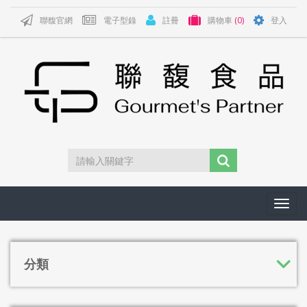
聯馥官網
電子型錄
註冊
購物車
(0)
登入
Toggl
navig
分類