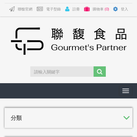
聯馥官網
電子型錄
註冊
購物車
(0)
登入
Toggl
navig
分類