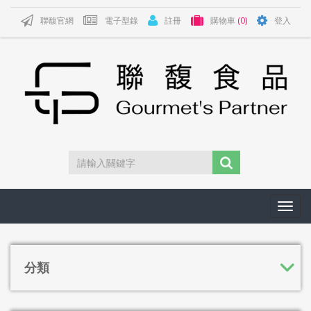
聯馥官網
電子型錄
註冊
購物車
(0)
登入
Toggl
navig
分類