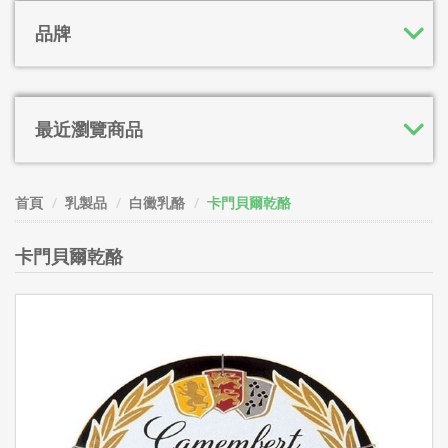
品牌
最近瀏覽商品
首頁
乳製品
白黴乳酪
卡門貝爾乾酪
卡門貝爾乾酪