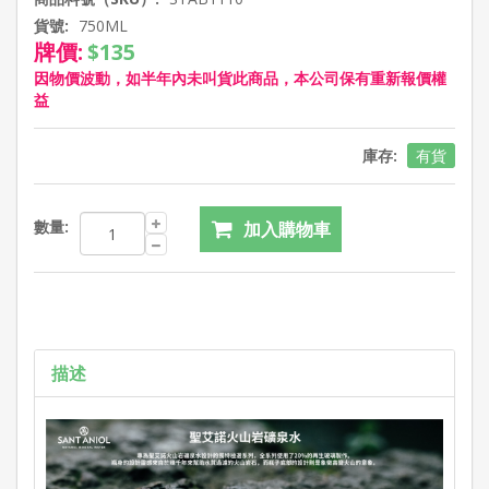
貨號:
750ML
牌價:
$135
因物價波動，如半年內未叫貨此商品，本公司保有重新報價權
益
庫存:
有貨
數量:
描述