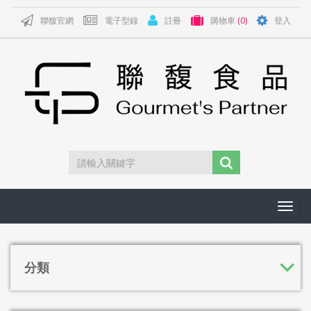
聯馥官網
電子型錄
註冊
購物車
(0)
登入
Toggl
navig
分類