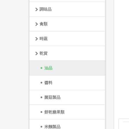
調味品
禽類
時蔬
乾貨
油品
醬料
菌菇製品
餅乾糖果類
米麵製品