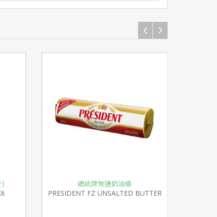
)
總統牌無鹽奶油條
G
X6
PRESIDENT FZ UNSALTED BUTTER
MASC
ROLL 500GX16