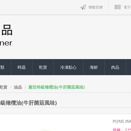
聯馥官網
電子
禽類
時蔬
乾貨
冷凍點心
海鮮
肉品
乾貨
油品
龐世特級橄欖油(牛肝菌菇風味)
級橄欖油(牛肝菌菇風味)
PONS INF
規格：12