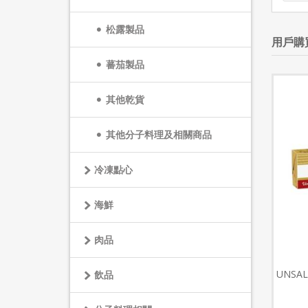
松露製品
用戶購
蕃茄製品
其他乾貨
其他分子料理及相關商品
冷凍點心
海鮮
肉品
總統牌動物性鮮奶油(200毫升)
UHT CREAM 35.1% 0.2LITX24
UNSAL
飲品