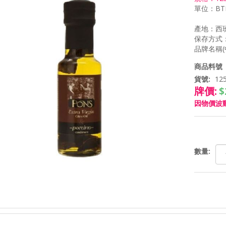
單位：BT
產地：西
保存方式：
商品料號（
貨號:
12
牌價:
$
因物價波
數量: