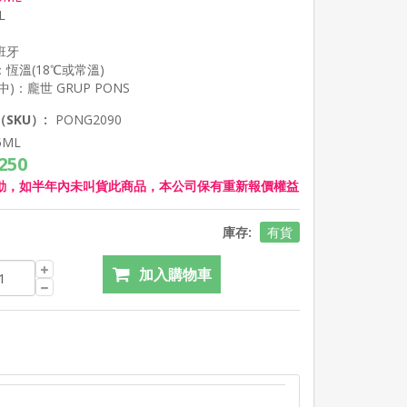
L
班牙
恆溫(18℃或常溫)
SKU）:
PONG2090
5ML
250
動，如半年內未叫貨此商品，本公司保有重新報價權益
庫存:
有貨