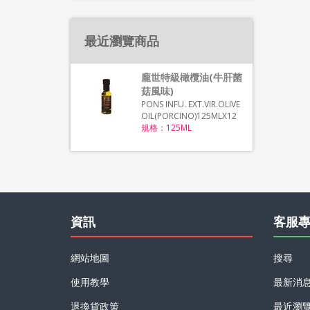
最近瀏覽商品
龐世特級橄欖油(牛肝菌
菇風味)
PONS INFU. EXT.VIR.OLIVE
OIL(PORCINO)125MLX12
規格：125ML
資訊
客服
網站地圖
搜尋
使用教學
最新消
退換貨政策
最近瀏