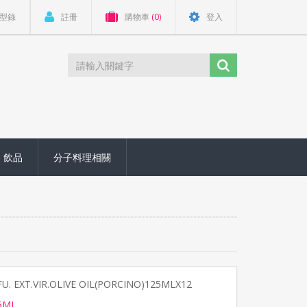
型錄
註冊
購物車
(0)
登入
飲品
分子料理相關
U. EXT.VIR.OLIVE OIL(PORCINO)125MLX12
5ML