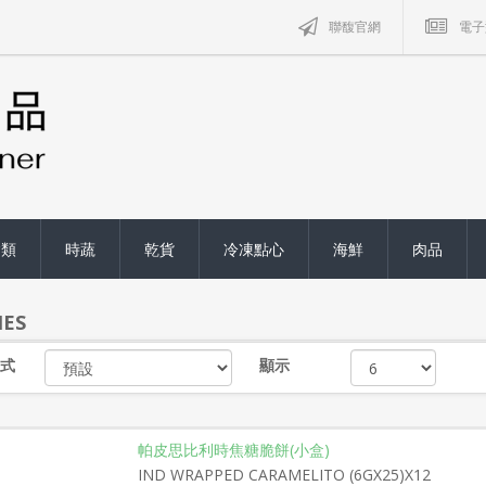
聯馥官網
電子
禽類
時蔬
乾貨
冷凍點心
海鮮
肉品
IES
式
顯示
帕皮思比利時焦糖脆餅(小盒)
IND WRAPPED CARAMELITO (6GX25)X12