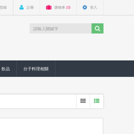
型錄
註冊
購物車
(0)
登入
飲品
分子料理相關